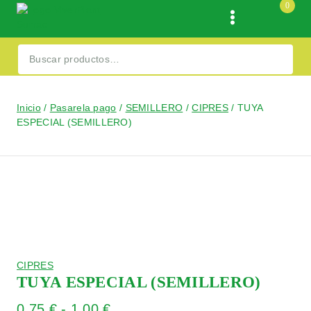
0
Inicio
/
Pasarela pago
/
SEMILLERO
/
CIPRES
/
TUYA
ESPECIAL (SEMILLERO)
CIPRES
TUYA ESPECIAL (SEMILLERO)
0,75
€
-
1,00
€